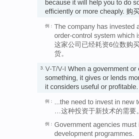
because it will help you to do 
efficiently or more cheaply. 购
The company has invested a 
例：
order-control system which i
这家公司已经耗资6位数购
货。
V-T/V-I
When a government or 
3.
something, it gives or lends mo
it considers useful or profi
...the need to invest in new 
例：
…这种投资于新技术的需要
Government agencies must in
例：
development programmes.