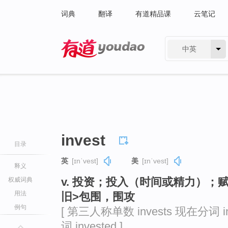
词典
翻译
有道精品课
云笔记
中英
有道 - 网易旗下搜索
invest
目录
英
[ɪnˈvest]
美
[ɪnˈvest]
释义
v. 投资；投入（时间或精力）；
权威词典
用法
旧>包围，围攻
例句
[ 第三人称单数 invests 现在分词 in
词 invested ]