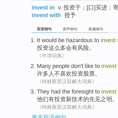
invest in
v. 投资于；[口]买进；
invest with
授予
双语例句
原声例句
权威例句
It would
be
hazardous to
invest
投资
这么
多会有
风险。
《牛津词典》
Many
people
don't
like
to
invest
许多
人
不
喜欢
投资
股票
。
《柯林斯英汉双解大词典》
They
had
the
foresight to
invest
他们
有
投资
新
技术
的
先见之明
。
《柯林斯英汉双解大词典》
更多双语例句