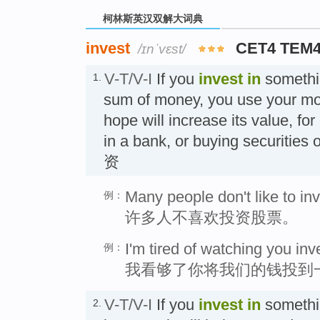
柯林斯英汉双解大词典
invest
CET4 TEM
/ɪnˈvɛst/
V-T/V-I
If you
invest
in
somethin
1.
sum of money, you use your mo
hope will increase its value, for
in a bank, or buying securities
资
Many people don't like to inv
例：
许多人不喜欢投资股票。
I'm tired of watching you in
例：
我看够了你将我们的钱投到
V-T/V-I
If you
invest in
somethin
2.