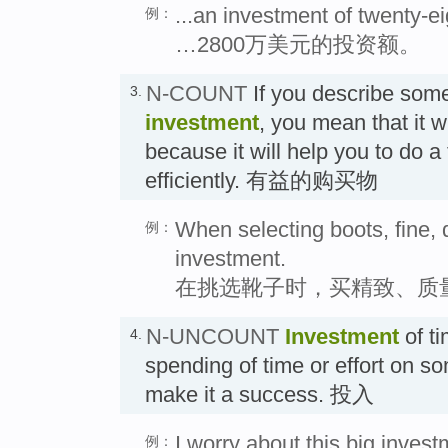
...an investment of twenty-eig
例：
…2800万美元的投资额。
N-COUNT
If you describe som
3.
investment
, you mean that it wi
because it will help you to do 
efficiently. 有益的购买物
When selecting boots, fine, q
例：
investment.
在挑选靴子时，买精致、质
N-UNCOUNT
Investment
of ti
4.
spending of time or effort on so
make it a success. 投入
I worry about this big invest
例：