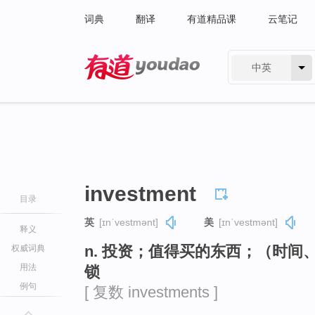
词典
翻译
有道精品课
云笔记
中英
有道 - 网易旗下搜索
investment
目录
英
[ɪnˈvestmənt]
美
[ɪnˈvestmənt]
释义
n. 投资；值得买的东西；（时间
权威词典
用法
锁
例句
[ 复数 investments ]