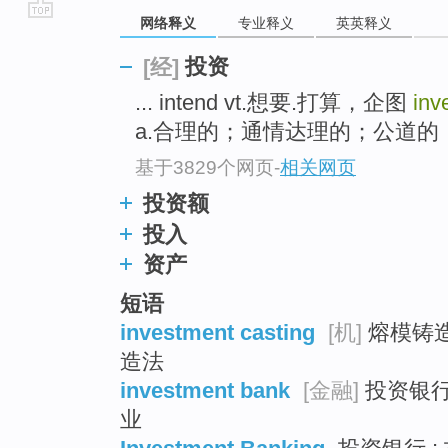
网络释义
专业释义
英英释义
go
top
投资
[经]
... intend vt.想要.打算，企图
inv
a.合理的；通情达理的；公道的；尚
基于3829个网页
-
相关网页
投资额
投入
资产
短语
investment casting
[机]
熔模铸造 
造法
investment bank
[金融]
投资银行 
业