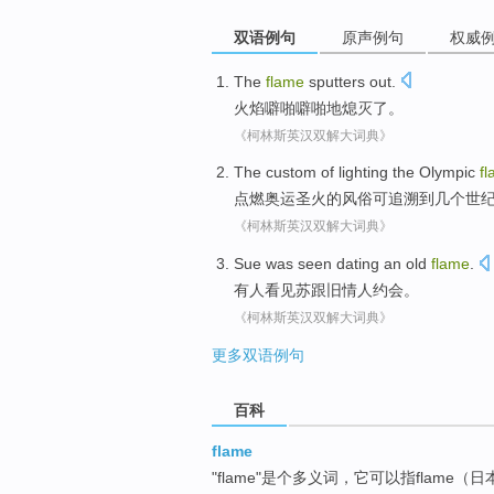
双语例句
原声例句
权威
The
flame
sputters
out.
火焰
噼啪噼啪地
熄灭了。
《柯林斯英汉双解大词典》
The
custom
of
lighting
the Olympic
f
点燃
奥运
圣火
的
风俗
可
追溯到
几个世
《柯林斯英汉双解大词典》
Sue
was seen
dating
an old
flame
.
有人
看见
苏
跟旧情人约会。
《柯林斯英汉双解大词典》
更多双语例句
百科
flame
"flame"是个多义词，它可以指flame（日本