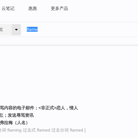
云笔记
惠惠
更多产品
英
辱骂内容的电子邮件；<非正式>恋人，情人
变红；发送辱骂资讯
）弗拉梅（人名）
 flaming 过去式 flamed 过去分词 flamed ]