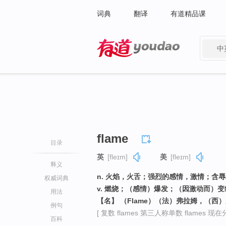
词典
翻译
有道精品课
中
有道 - 网易旗下搜索
flame
目录
英
[fleɪm]
美
[fleɪm]
释义
n. 火焰，火舌；强烈的感情，激情；含
权威词典
v. 燃烧；（感情）爆发；（因激动而）
用法
【名】 （Flame）（法）弗拉姆，（西
例句
[ 复数 flames 第三人称单数 flames 现在分词
百科