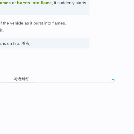
flames
or
bursts into flame
, it suddenly starts
the vehicle as it burst into flames.
来。
s
is on fire. 着火
。
词
词语辨析
灭