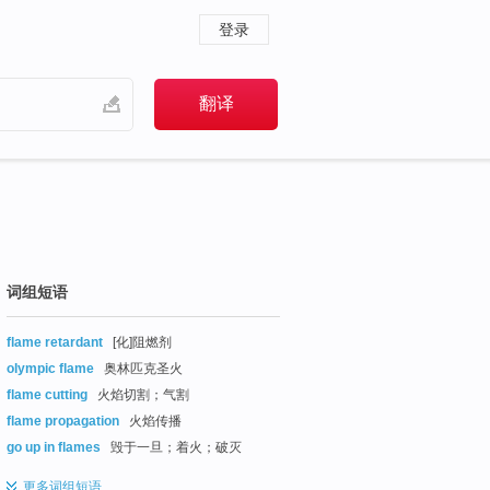
登录
词组短语
flame retardant
[化]阻燃剂
olympic flame
奥林匹克圣火
flame cutting
火焰切割；气割
flame propagation
火焰传播
go up in flames
毁于一旦；着火；破灭
更多
词组短语