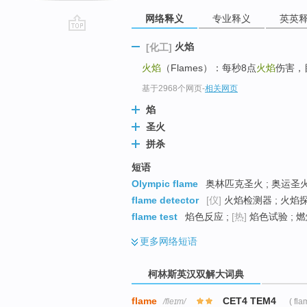
网络释义
专业释义
英英
go
火焰
[化工]
top
火焰
（Flames）：每秒8点
火焰
伤害，
基于2968个网页
-
相关网页
焰
圣火
拼杀
短语
Olympic flame
奥林匹克圣火 ; 奥运圣火
flame detector
[仪]
火焰检测器 ; 火焰探
flame test
焰色反应 ;
[热]
焰色试验 ; 燃
更多
网络短语
柯林斯英汉双解大词典
flame
CET4 TEM4
/fleɪm/
( fla