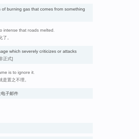
am of burning gas that comes from something
o intense that roads melted.
化了。
age which severely criticizes or attacks
[非正式]
me is to ignore it.
就是置之不理。
攻击性电子邮件