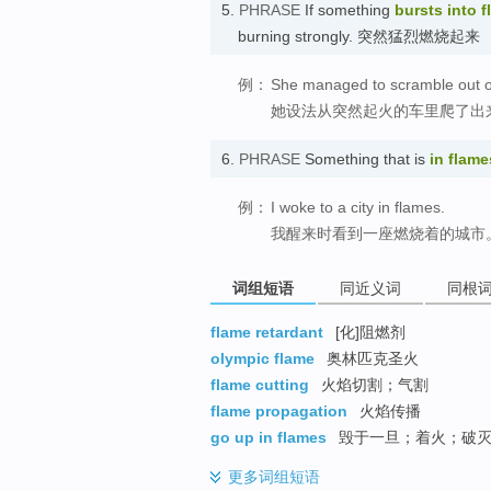
5.
PHRASE
If something
bursts into 
burning strongly. 突然猛烈燃烧起来
例：
She managed to scramble out of 
她设法从突然起火的车里爬了出
6.
PHRASE
Something that is
in flame
例：
I woke to a city in flames.
我醒来时看到一座燃烧着的城市
词组短语
同近义词
同根
flame retardant
[化]阻燃剂
olympic flame
奥林匹克圣火
flame cutting
火焰切割；气割
flame propagation
火焰传播
go up in flames
毁于一旦；着火；破
更多
词组短语