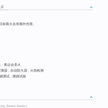
释义
目标着火会有额外伤害。
 ; 奥运会圣火
测器 ; 自动防火器 ; 火焰检测
烧测试 ; 燃烧试验
ming, flamed, flames )