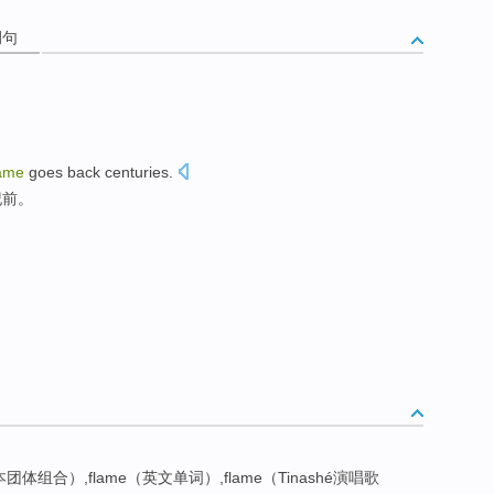
例句
lame
goes back
centuries
.
纪前
。
团体组合）,flame（英文单词）,flame（Tinashé演唱歌