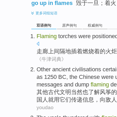
go up in flames
毁于一旦；着火
更多
词组短语
双语例句
原声例句
权威例句
Flaming
torches were positione
走廊上
间隔
地插着
燃烧
着
的火炬
《牛津词典》
Other
ancient
civilisations
certai
as
1250
BC
,
the Chinese
were
messages
and dump
flaming
de
其他
古代
文明
当然也
了解
风筝
的
国人
就
用
它们
传递
信息
，
向
敌人
youdao