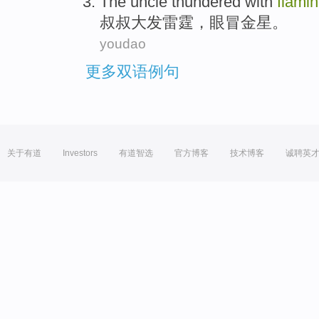
The
uncle
thundered with
flami
叔叔
大发
雷霆，
眼
冒金星。
youdao
更多双语例句
关于有道
Investors
有道智选
官方博客
技术博客
诚聘英