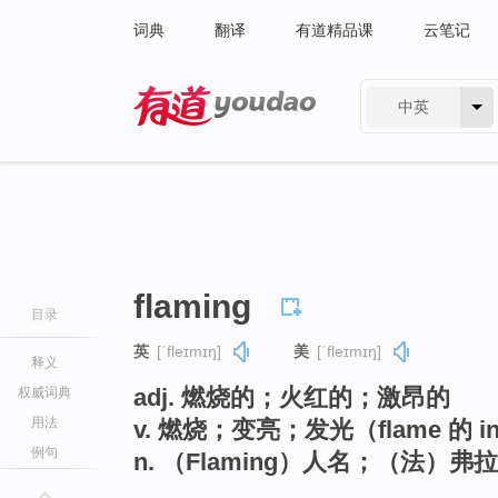
词典
翻译
有道精品课
云笔记
中英
有道 - 网易旗下搜索
flaming
目录
英
[ˈfleɪmɪŋ]
美
[ˈfleɪmɪŋ]
释义
adj. 燃烧的；火红的；激昂的
权威词典
用法
v. 燃烧；变亮；发光（flame 的 i
例句
n. （Flaming）人名；（法）弗