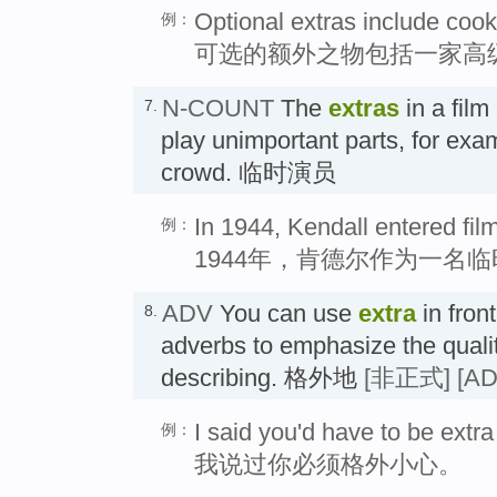
Optional extras include cook
例：
可选的额外之物包括一家高
N-COUNT
The
extras
in a film
7.
play unimportant parts, for ex
crowd. 临时演员
In 1944, Kendall entered fil
例：
1944年，肯德尔作为一名
ADV
You can use
extra
in fron
8.
adverbs to emphasize the qualit
describing. 格外地
[非正式]
[AD
I said you'd have to be extra
例：
我说过你必须格外小心。