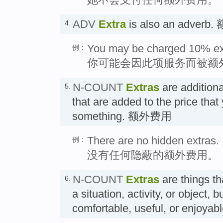
ADV
Extra
is also an adverb
4.
You may be charged 10% extr
例：
你可能会因此项服务而被额外
N-COUNT
Extras
are addition
5.
that are added to the price that
something. 额外费用
There are no hidden extras.
例：
没有任何隐蔽的额外费用。
N-COUNT
Extras
are things th
6.
a situation, activity, or object, 
comfortable, useful, or enjo