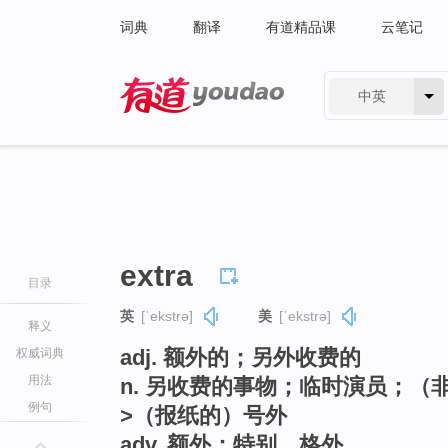
词典
翻译
有道精品课
云笔记
中英
有道 - 网易旗下搜索
extra
目录
英
[ˈekstrə]
美
[ˈekstrə]
释义
adj. 额外的；另外收费的
权威词典
用法
n. 另收费的事物；临时演员；（
例句
>（报纸的）号外
adv. 额外；特别，格外