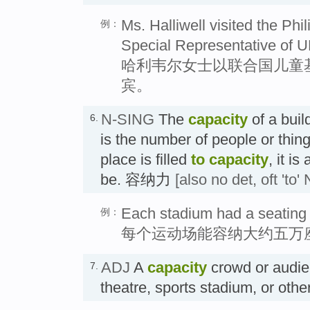
Ms. Halliwell visited the Phi
例：
Special Representative of 
哈利韦尔女士以联合国儿童
宾。
N-SING
The
capacity
of a buil
6.
is the number of people or things
place is filled
to capacity
, it is
be. 容纳力
[also no det, oft 'to' 
Each stadium had a seating 
例：
每个运动场能容纳大约五万
ADJ
A
capacity
crowd or audien
7.
theatre, sports stadium, or o