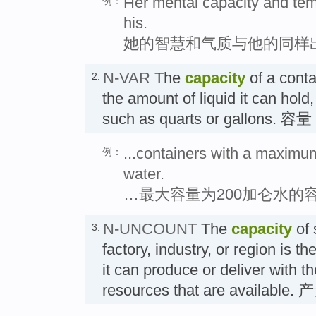
Her mental capacity and te
例：
his.
她的智慧和气质与他的同样
N-VAR
The
capacity
of a conta
2.
the amount of liquid it can hold
such as quarts or gallons. 容量
...containers with a maximum
例：
water.
…最大容量为200加仑水的
N-UNCOUNT
The
capacity
of 
3.
factory, industry, or region is th
it can produce or deliver with t
resources that are available. 