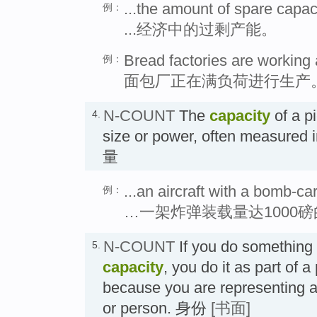
...the amount of spare capac
例：
...经济中的过剩产能。
Bread factories are working a
例：
面包厂正在满负荷进行生产
N-COUNT
The
capacity
of a pi
4.
size or power, often measured i
量
...an aircraft with a bomb-c
例：
…一架炸弹装载量达1000
N-COUNT
If you do something
5.
capacity
, you do it as part of a 
because you are representing a 
or person. 身份
[书面]