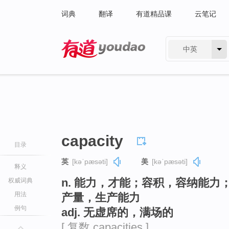
词典
翻译
有道精品课
云笔记
中英
有道 - 网易旗下搜索
capacity
目录
英
[kəˈpæsəti]
美
[kəˈpæsəti]
释义
n. 能力，才能；容积，容纳能
权威词典
用法
产量，生产能力
例句
adj. 无虚席的，满场的
[ 复数 capacities ]