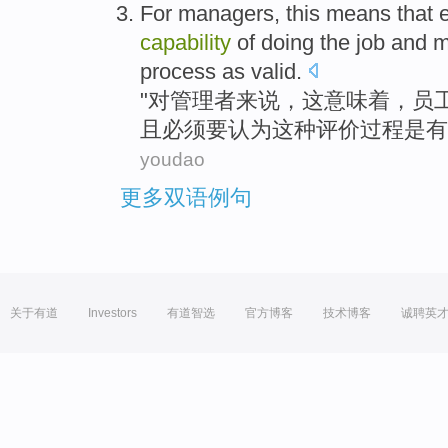
For
managers
,
this
means that
capability
of
doing
the
job
and
m
process
as valid
.
"
对
管理者
来说，
这
意味着
，
员
且
必须要
认为
这种
评价
过程
是有
youdao
更多双语例句
关于有道
Investors
有道智选
官方博客
技术博客
诚聘英