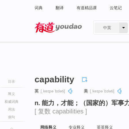
词典
翻译
有道精品课
云笔记
中英
有道 - 网易旗下搜索
capability
目录
英
[ˌkeɪpəˈbɪləti]
美
[ˌkeɪpəˈbɪləti]
释义
n. 能力，才能；（国家的）军事
权威词典
用法
[ 复数 capabilities ]
例句
网络释义
专业释义
英英释义