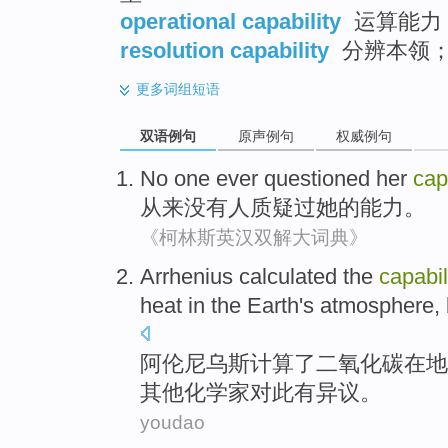
operational capability
运算能力
resolution capability
分辨本领
更多
词组短语
双语例句
原声例句
权威例句
No
one
ever
questioned
her
cap
从来没有
人
质疑过
她
的
能力
。
《柯林斯英汉双解大词典》
Arrhenius
calculated the
capabil
heat
in
the Earth
's atmosphere
,
阿伦尼乌斯
计算
了
二氧化碳
在
地
其他
化学家
对此有异议。
youdao