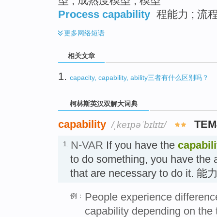
型 ; 成熟度模型 ; 模型
Process capability
程能力 ; 流
更多
网络短语
相关文章
1.
capacity, capability, ability三者有什么区别吗？
柯林斯英汉双解大词典
capability
TEM
/ˌkeɪpəˈbɪlɪtɪ/
N-VAR
If you have the
capabili
1.
to do something, you have the ab
that are necessary to do it. 
People experience differenc
例：
capability depending on the 