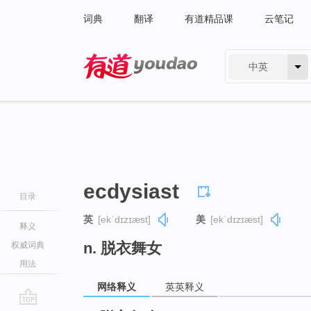
词典
翻译
有道精品课
云笔记
中英
有道 - 网易旗下搜索
ecdysiast
目录
英
[ekˈdɪzɪæst]
美
[ekˈdɪzɪæst]
释义
n. 脱衣舞女
权威词典
用法
网络释义
英英释义