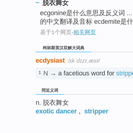
go
脱衣舞女
top
ecgonine是什么意思及反义词 ...
的中文翻译及音标 ecdemite是什
基于1个网页
-
相关网页
柯林斯英汉双解大词典
ecdysiast
/ɛkˈdɪzɪˌæst/
N
→ a facetious word for
stripp
1.
同近义词
n. 脱衣舞女
exotic dancer
,
stripper