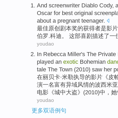
And screenwriter
Diablo Cody
, 
Oscar for
best
original
screenpl
about
a
pregnant
teenager
.
最佳
原创
剧本
奖的获得者是影片
伯罗.
科迪
。 这部
喜剧
描述了
一
youdao
In
Rebecca
Miller
's The
Private
played
an
exotic
Bohemian
dan
tale The
Town
(2010) saw
her
p
在
丽贝卡
·
米勒
执导
的
影片《
皮
帕
演
一
名
富有异域风情
的
波西米亚
电影
《
城
中大盗》(2010)中，
她
youdao
更多双语例句