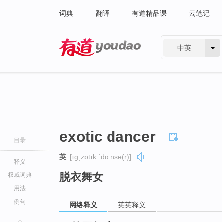
词典
翻译
有道精品课
云笔记
中英
有道 - 网易旗下搜索
exotic dancer
目录
英
[ɪɡˌzɒtɪk ˈdɑːnsə(r)]
释义
脱衣舞女
权威词典
用法
例句
网络释义
英英释义