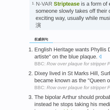
N-VAR
Striptease
is a form of
1.
someone slowly takes off their c
exciting way, usually while m
演
权威例句
English Heritage wants Phyllis 
artiste" on the blue plaque.
BBC:
Row over plaque for stripper P
Dixey lived in St Marks Hill, Su
became known as the "Queen 
BBC:
Row over plaque for stripper P
The bipolar Arthur should proba
instead he stops taking his med