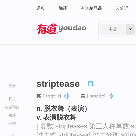
词典
翻译
有道精品课
云笔记
中英
有道 - 网易旗下搜索
striptease
目录
英
[ˈstrɪptiːz]
美
[ˈstrɪptiːz]
释义
n. 脱衣舞（表演）
权威词典
用法
v. 表演脱衣舞
例句
[ 复数 stripteases 第三人称单数 str
过去式 stripteased 过去分词 stripte