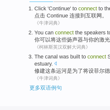
Click
'Continue'
to
connect
to
th
点击
Continue
连接
到
互联网
。
《牛津词典》
You
can
connect
the
speakers
t
你
可以
将
这些
扬声器
与
你
的激光
《柯林斯英汉双解大词典》
The
canal
was
built
to
connect
S
estuary.
修建
这
条运河
是
为了
将
设菲尔德
《牛津词典》
更多双语例句