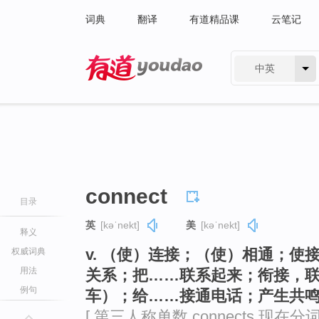
词典
翻译
有道精品课
云笔记
中英
有道 - 网易旗下搜索
connect
目录
英
[kəˈnekt]
美
[kəˈnekt]
释义
v. （使）连接；（使）相通；
权威词典
用法
关系；把……联系起来；衔接，
例句
车）；给……接通电话；产生共
[ 第三人称单数 connects 现在分词 c