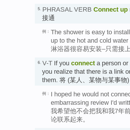
PHRASAL VERB
Connect up
5.
接通
The shower is easy to instal
例：
up to the hot and cold water
淋浴器很容易安装–只需接
V-T
If you
connect
a person or
6.
you realize that there is a link 
them. 将 (某人、某物与某事物
I hoped he would not connec
例：
embarrassing review I'd writ
我希望他不会把我和我7年
论联系起来。