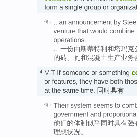
form a single group or orga
...an announcement by Steet
例：
venture that would combine th
operations.
…一份由斯蒂特利和塔玛克
的砖、瓦和混凝土生产业务
V-T
If someone or something
c
4.
or features, they have both thos
at the same time. 同时具有
Their system seems to combi
例：
government and proportional
他们的体制似乎同时具有强
理想状况。