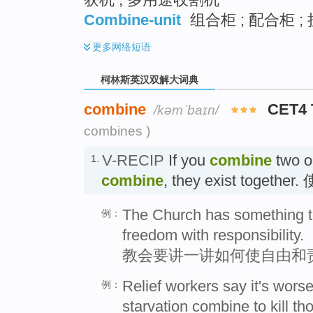
Combine-unit
组合柜 ; 配合柜 ; 
更多
网络短语
柯林斯英汉双解大词典
combine
CET4
/kəmˈbaɪn/
combines )
V-RECIP
If you
combine
two or
1.
combine
, they exist togeth
The Church has something t
例：
freedom with responsibility.
教会要讲一讲如何使自由和
Relief workers say it's wors
例：
starvation combine to kill t