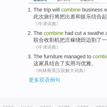
The trip
will
combine
business
w
此次
旅行
将
把
出差
和
娱乐结合起
《牛津词典》
The
combine
had
cut
a
swathe
联合
收割机
把庄稼绕田边
割
了一
《牛津词典》
The
furniture managed
to
combi
这
家具
结合了
实用
与
优雅
。
《柯林斯英汉双解大词典》
更多双语例句