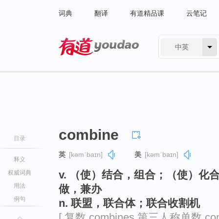
词典
翻译
有道精品课
云笔记
中英
有道 - 网易旗下搜索
combine
目录
英
[kəmˈbaɪn]
美
[kəmˈbaɪn]
释义
v. （使）结合，组合；（使）
权威词典
用法
做，兼办
例句
n. 联盟，联合体；联合收割机
[ 复数 combines 第三人称单数 com