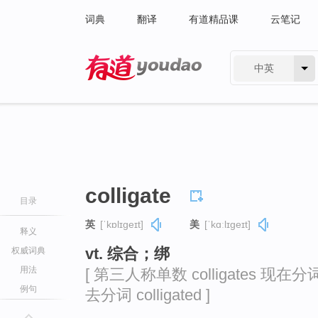
词典
翻译
有道精品课
云笔记
中英
有道 - 网易旗下搜索
colligate
目录
英
[ˈkɒlɪɡeɪt]
美
[ˈkɑːlɪɡeɪt]
释义
vt. 综合；绑
权威词典
用法
[ 第三人称单数 colligates 现在分词 co
例句
去分词 colligated ]