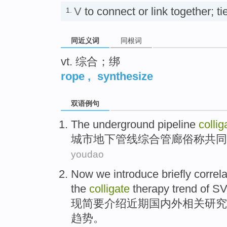
V
to connect or link together; 
1.
同近义词
同根词
vt. 综合；绑
rope
,
synthesize
双语例句
The underground
pipeline
collig
城市
地下
管线
综合
管廊俗称共同
youdao
Now we
introduce
briefly
correl
the
colligate
therapy
trend
of
SV
现
简要
介绍
近期
国内外
相关
研究
趋势
。