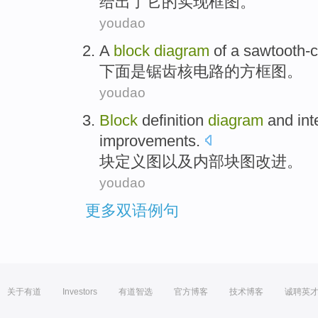
给出了
它
的
实现
框图
。
youdao
A
block
diagram
of a
sawtooth-c
下面
是
锯齿核电路
的
方框图
。
youdao
Block
definition
diagram
and
int
improvements
.
块
定义
图
以及
内部
块图
改进
。
youdao
更多双语例句
关于有道
Investors
有道智选
官方博客
技术博客
诚聘英