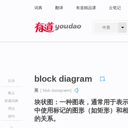
词典
翻译
有道精品课
云笔记
中英
有道 - 网易旗下搜索
block diagram
目录
英
[ˈblɒk daɪəɡræm]
释义
块状图：一种图表，通常用于表
权威词典
用法
中使用标记的图形（如矩形）和
例句
的关系。