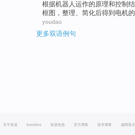
根据
机器人
运作
的
原理
和
控制
结
框图
，
整理
、
简化后
得到
电机
的
youdao
更多双语例句
关于有道
Investors
有道智选
官方博客
技术博客
诚聘英