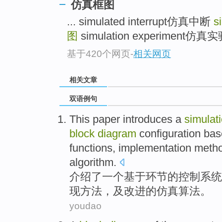
仿真框图
... simulated interrupt仿真中断
s
图
simulation experiment仿真实验
基于420个网页
-
相关网页
相关文章
双语例句
This paper introduces
a
simulat
block
diagram
configuration
bas
functions
,
implementation
meth
algorithm
.
介绍
了
一个
基于
环节
的
控制
系统
现
方法
，
及
改进
的仿真
算法
。
youdao