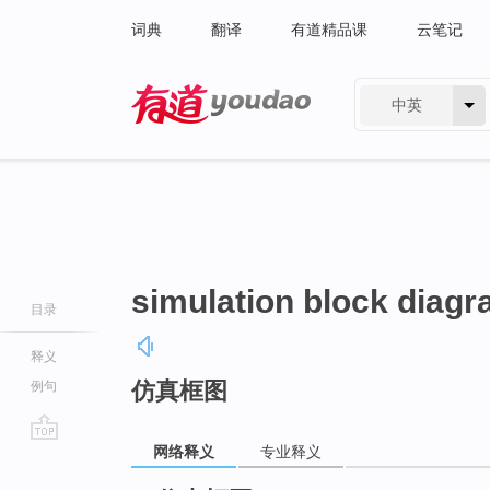
词典
翻译
有道精品课
云笔记
中英
有道 - 网易旗下搜索
simulation block diag
目录
释义
仿真框图
例句
网络释义
专业释义
go
top