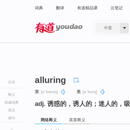
词典
翻译
有道精品课
云笔记
中英
有道 - 网易旗下搜索
alluring
目录
英
[əˈlʊərɪŋ]
美
[əˈlʊrɪŋ]
释义
adj. 诱惑的，诱人的；迷人的，
权威词典
用法
例句
网络释义
英英释义