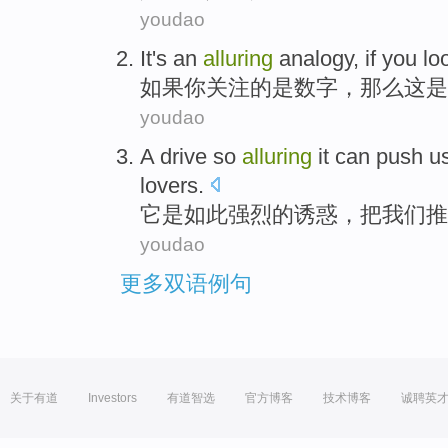
youdao
It
's
an
alluring
analogy
,
if
you
lo
如果
你
关注
的
是
数字
，那么
这
是
youdao
A
drive
so
alluring
it
can
push
u
lovers
.
它
是
如此
强烈
的
诱惑
，
把
我们
推
youdao
更多双语例句
关于有道
Investors
有道智选
官方博客
技术博客
诚聘英