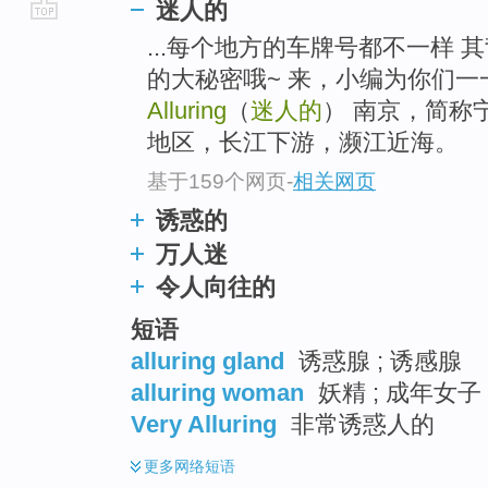
迷人的
go
...每个地方的车牌号都不一样 
top
的大秘密哦~ 来，小编为你们一一
Alluring
（
迷人的
） 南京，简称
地区，长江下游，濒江近海。
基于159个网页
-
相关网页
诱惑的
万人迷
令人向往的
短语
alluring gland
诱惑腺 ; 诱感腺
alluring woman
妖精 ; 成年女子
Very Alluring
非常诱惑人的
更多
网络短语