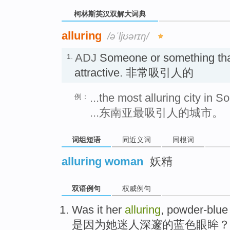
柯林斯英汉双解大词典
alluring
/əˈljʊərɪŋ/
ADJ
Someone or something tha
1.
attractive. 非常吸引人的
...the most alluring city in S
例：
...东南亚最吸引人的城市。
词组短语
同近义词
同根词
alluring woman
妖精
双语例句
权威例句
Was it
her
alluring
,
powder-blue
是因为
她
迷人
深邃的蓝色
眼眸
？