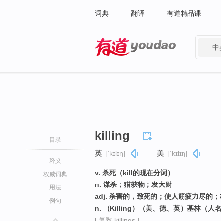
词典
翻译
有道精品课
中
有道 - 网易旗下搜索
killing
目录
英
[ˈkɪlɪŋ]
美
[ˈkɪlɪŋ]
释义
v. 杀死（kill的现在分词）
权威词典
n. 谋杀；猎获物；发大财
用法
adj. 杀害的，致死的；使人筋疲力尽的
例句
n. （Killing）（美、德、英）基林（人
[ 复数 killings ]