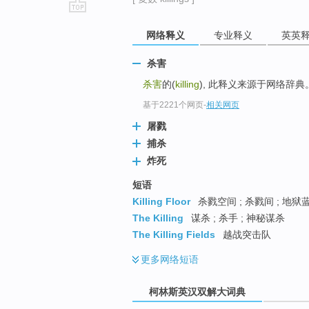
go
网络释义
专业释义
英英
top
杀害
杀害
的(
killing
), 此释义来源于网络辞典
基于2221个网页
-
相关网页
屠戮
捕杀
炸死
短语
Killing Floor
杀戮空间 ; 杀戮间 ; 地狱蓝
The Killing
谋杀 ; 杀手 ; 神秘谋杀
The Killing Fields
越战突击队
更多
网络短语
柯林斯英汉双解大词典