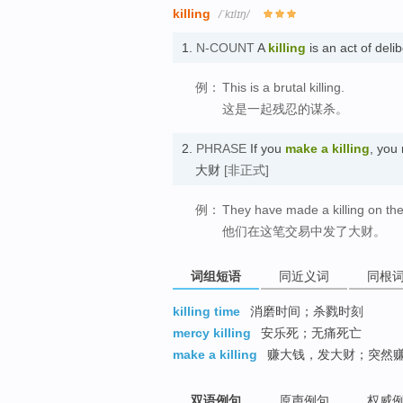
killing
/ˈkɪlɪŋ/
1.
N-COUNT
A
killing
is an act of deli
例：
This is a brutal killing.
这是一起残忍的谋杀。
2.
PHRASE
If you
make a killing
, you
大财
[非正式]
例：
They have made a killing on the
他们在这笔交易中发了大财。
词组短语
同近义词
同根
killing time
消磨时间；杀戮时刻
mercy killing
安乐死；无痛死亡
make a killing
赚大钱，发大财；突然赚
双语例句
原声例句
权威