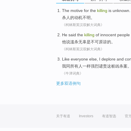
The
motive
for the
killing
is unknown
.
杀人
的
动机
不明
。
《柯林斯英汉双解大词典》
He
said
the
killing
of
innocent people
他
说
滥杀
无辜
是
不可原谅的
。
《柯林斯英汉双解大词典》
Like
everyone
else,
I
deplore
and
co
我
同
所有
人
一样
强烈
谴责
这桩凶杀案
《牛津词典》
更多双语例句
关于有道
Investors
有道智选
官