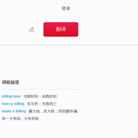
登录
词组短语
killing time
消磨时间；杀戮时刻
mercy killing
安乐死；无痛死亡
make a killing
赚大钱，发大财；突然赚得/赢
得一大笔钱；大有所获