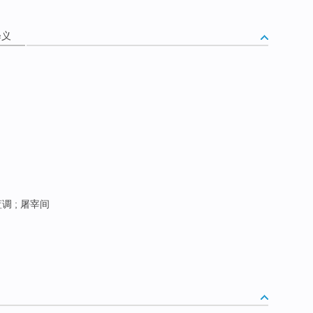
释义
。
调 ; 屠宰间