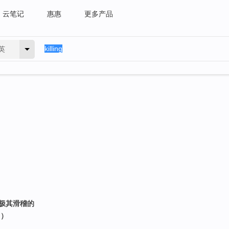
云笔记
惠惠
更多产品
英
；极其滑稽的
名）