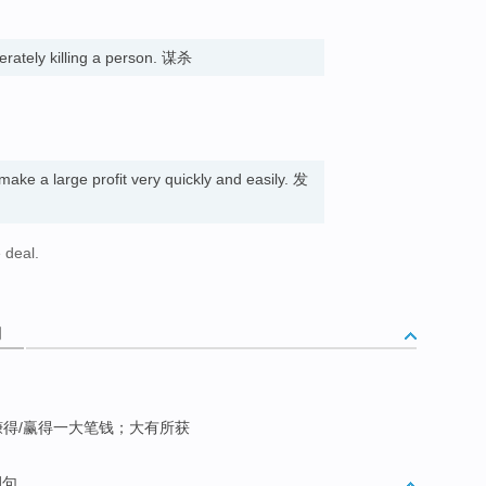
berately killing a person. 谋杀
 make a large profit very quickly and easily. 发
 deal.
词
得/赢得一大笔钱；大有所获
例句