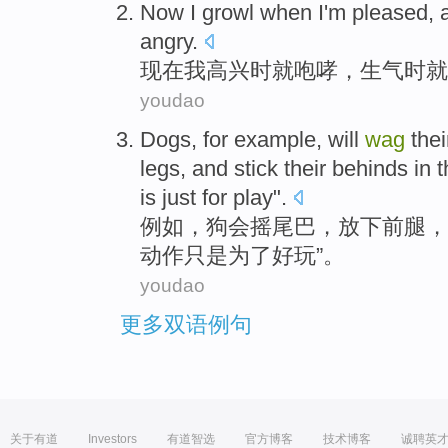
Now
I
growl
when
I
'm pleased
,
angry
.
现在
我
高兴
时
就
咆哮
，
生气
时
就
youdao
Dogs
,
for example
,
will
wag
thei
legs
, and stick
their behinds
in
t
is just
for
play
".
例如
，
狗
会
摇
尾巴
，
放下
前腿
，
动作
只是
为了
好玩
”。
youdao
更多双语例句
关于有道
Investors
有道智选
官方博客
技术博客
诚聘英