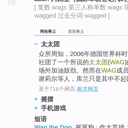
[ 复数 wags 第三人称单数 wags 
go
wagged 过去分词 wagged ]
top
网络释义
英英释义
太太团
众所周知，2006年德国世界杯
社团了一个所说的
太太团
(
WAG
场外加油鼓劲。然而在
WAG
成
谢莉尔等人，库兰只是其中不起
基于716个网页
-
相关网页
摇摆
手机游戏
短语
Wag the Dog
摇尾狗 ; 作大英雄 