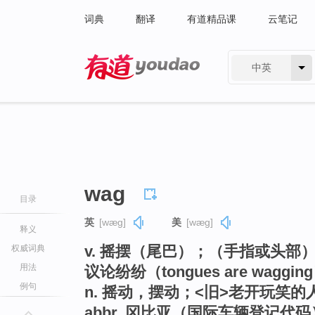
词典
翻译
有道精品课
云笔记
中英
有道 - 网易旗下搜索
wag
目录
英
[wæɡ]
美
[wæɡ]
释义
v. 摇摆（尾巴）；（手指或头部
权威词典
用法
议论纷纷（tongues are waggin
例句
n. 摇动，摆动；<旧>老开玩笑
abbr. 冈比亚（国际车辆登记代码