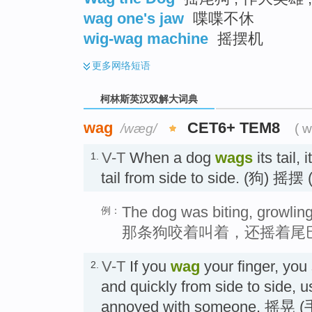
wag one's jaw
喋喋不休
wig-wag machine
摇摆机
更多
网络短语
柯林斯英汉双解大词典
wag
CET6+ TEM8
/wæɡ/
( 
V-T
When a dog
wags
its tail,
1.
tail from side to side. (狗) 摇
The dog was biting, growling
例：
那条狗咬着叫着，还摇着尾
V-T
If you
wag
your finger, you
2.
and quickly from side to side, 
annoyed with someone. 摇晃 