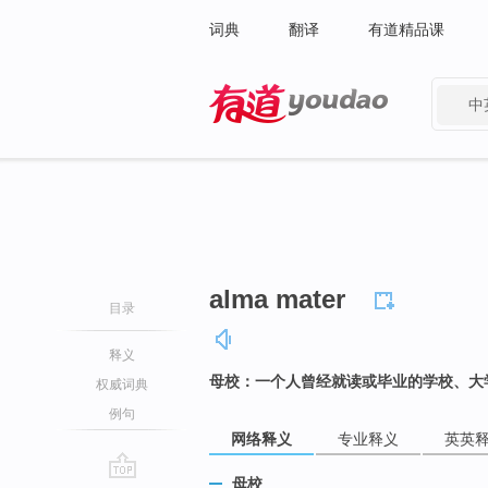
词典
翻译
有道精品课
中
有道 - 网易旗下搜索
alma mater
目录
释义
母校：一个人曾经就读或毕业的学校、大
权威词典
例句
网络释义
专业释义
英英
母校