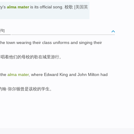
ty's
alma mater
is its official song. 校歌
[美国英
例句
the
town
wearing
their
class uniforms
and
singing
their
，
唱着
他们的
母校
的歌在
城里
游行
。
 the
alma
mater
,
where Edward
King
and
John
Milton
had
约翰·
弥
尔顿
曾
是该校的
学生
。