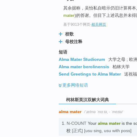
go
其余据称，吴怡私自暗示仍旧计算将本
top
mater
)的答谢。但目下上述讯息并未
基于9013个网页
-
相关网页
校歌
母校注释
短语
Alma Mater Studiorum
大学之母 ; 欧
Alma mater berolinensis
柏林大学
Send Greetings to Alma Mater
送祝福
更多
网络短语
柯林斯英汉双解大词典
alma mater
/ˈælmə ˈmɑːtə, - ˈmeɪtə/
1.
N-COUNT
Your
alma mater
is the s
校
[正式]
[usu sing, usu with poss]