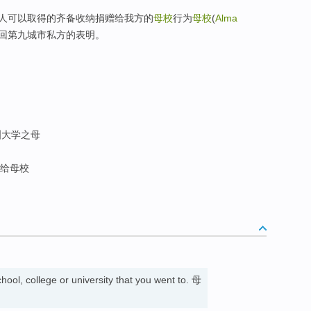
人可以取得的齐备收纳捐赠给我方的
母校
行为
母校
(
Alma
得回第九城市私方的表明。
洲大学之母
给母校
chool, college or university that you went to. 母