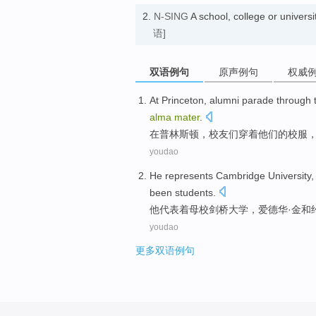
2.
N-SING
A school, college or universi
语]
双语例句
原声例句
权威
At
Princeton
,
alumni
parade through
alma
mater
.
在
普林斯顿
，
校友们
穿着
他们
的
校服
youdao
He
represents
Cambridge
University
,
been
students
.
他
代表着
母校
剑桥
大学
，
爱德华
·
金
和
youdao
更多双语例句