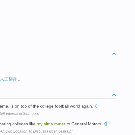
人工翻译
。
bama, is on top of the college football world again.
f-Interest of Strangers
paring colleges like
my
alma
mater
to General Motors.
An Odd Location To Discuss Fiscal Restraint