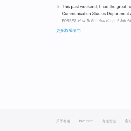
This past weekend, I had the great 
Communication Studies Department 
FORBES:
How To Get--And Keep--A Job Aft
更多权威例句
关于有道
Investors
有道智选
官