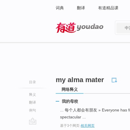
词典
翻译
有道精品课
中
有道 - 网易旗下搜索
my alma mater
目录
网络释义
释义
我的母校
翻译
... 每个人都会有朋友 » Everyone has f
例句
spectacular ...
基于3个网页
-
相关网页
go