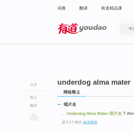
词典
翻译
有道精品课
中
有道 - 网易旗下搜索
underdog alma mater
目录
网络释义
释义
唱片名
翻译
...
Underdog Alma Mater
唱片名
T Alm
基于2个网页
-
相关网页
go
top