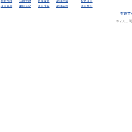
卖方选择
合同管理
合同收尾
项目评估
投资项目
项目周期
项目选定
项目准备
项目谈判
项目执行
有道首
© 2011