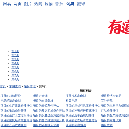
网易
网页
图片
热闻
购物
音乐
词典
翻译
第1页
第2页
第3页
第4页
第5页
第6页
第7页
第8页
首页
>
常用查询
>
项目管理
> 第6页
词汇列表
项目的总结评价
项目寿命期
项目技术寿命期
项目经济寿命期
产品经济寿命期
项目的市场分析
相关产品
互补产品
项目的生产建设条件评估
项目的资源条件评估
项目的原材料供应条件评估
项目的燃料动力供应
项目的地质条件评估
项目的建设实施条件评估
项目的环境保护措施评估
厂址条件评估
项目的生产工艺方案评估
项目的设备选型方案评估
项目的总平面规划评估
项目的生产规模方案
项目的国民经济效益评估
项目的静态经济效益分析
项目的动态经济效益分析
项目的财务预测
项目的产品成本预测
项目的销售收入预测
项目的利润预测
项目成本