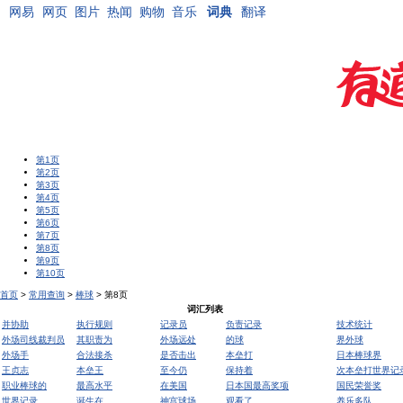
网易
网页
图片
热闻
购物
音乐
词典
翻译
第1页
第2页
第3页
第4页
第5页
第6页
第7页
第8页
第9页
第10页
首页
>
常用查询
>
棒球
> 第8页
词汇列表
并协助
执行规则
记录员
负责记录
技术统计
外场司线裁判员
其职责为
外场远处
的球
界外球
外场手
合法接杀
是否击出
本垒打
日本棒球界
王贞志
本垒王
至今仍
保持着
次本垒打世界记
职业棒球的
最高水平
在美国
日本国最高奖项
国民荣誉奖
世界记录
诞生在
神宫球场
观看了
养乐多队