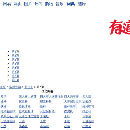
网易
网页
图片
热闻
购物
音乐
词典
翻译
第1页
第2页
第3页
第4页
第5页
第6页
第7页
第8页
首页
>
常用查询
>
高尔夫
> 第7页
词汇列表
顺风
四大赛大满贯
四大赛大满贯得主
四人两球赛
四人组
送杆
碳素杆
碳素杆身
天津国际温泉
甜蜜点
铁杆
铁投球杆
推杆
推杆果岭
推杆练习
推式右曲球
推式左曲球
瓦登握杆法
挖泥机
挖起杆
威尔士公开赛
无法击球之宣言
下包处
下杆
下坡位
下坡位击球
下沙
下水
下位
下位击球
小费
小鸡腿
小鸟球
小溪
小羊皮