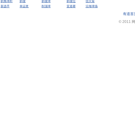
斜角球杆
斜坡
斜坡球
斜坡位
信天翁
新选手
幸运奖
削顶球
亚巡赛
沿海球场
有道首
© 2011