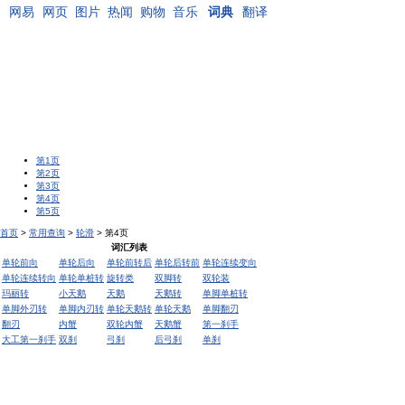
网易
网页
图片
热闻
购物
音乐
词典
翻译
第1页
第2页
第3页
第4页
第5页
首页
>
常用查询
>
轮滑
> 第4页
词汇列表
单轮前向
单轮后向
单轮前转后
单轮后转前
单轮连续变向
单轮连续转向
单轮单桩转
旋转类
双脚转
双轮装
玛丽转
小天鹅
天鹅
天鹅转
单脚单桩转
单脚外刃转
单脚内刃转
单轮天鹅转
单轮天鹅
单脚翻刃
翻刃
内蟹
双轮内蟹
天鹅蟹
第一刹手
大工第一刹手
双刹
弓刹
后弓刹
单刹