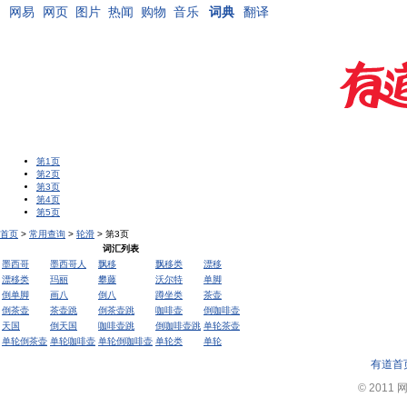
网易
网页
图片
热闻
购物
音乐
词典
翻译
第1页
第2页
第3页
第4页
第5页
首页
>
常用查询
>
轮滑
> 第3页
词汇列表
墨西哥
墨西哥人
飘移
飘移类
漂移
漂移类
玛丽
攀藤
沃尔特
单脚
倒单脚
画八
倒八
蹲坐类
茶壶
倒茶壶
茶壶跳
倒茶壶跳
咖啡壶
倒咖啡壶
天国
倒天国
咖啡壶跳
倒咖啡壶跳
单轮茶壶
单轮倒茶壶
单轮咖啡壶
单轮倒咖啡壶
单轮类
单轮
有道首
© 2011