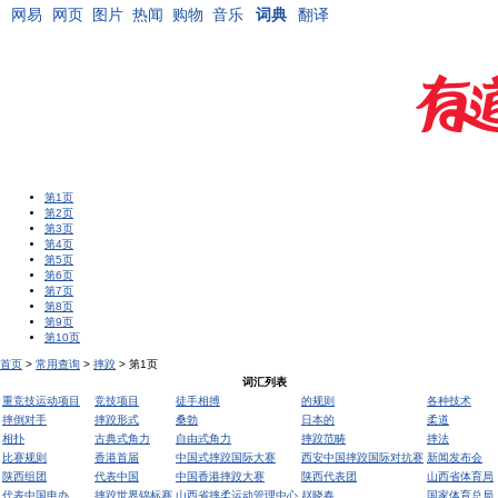
网易
网页
图片
热闻
购物
音乐
词典
翻译
第1页
第2页
第3页
第4页
第5页
第6页
第7页
第8页
第9页
第10页
首页
>
常用查询
>
摔跤
> 第1页
词汇列表
重竞技运动项目
竞技项目
徒手相搏
的规则
各种技术
摔倒对手
摔跤形式
桑勃
日本的
柔道
相扑
古典式角力
自由式角力
摔跤范畴
摔法
比赛规则
香港首届
中国式摔跤国际大赛
西安中国摔跤国际对抗赛
新闻发布会
陕西组团
代表中国
中国香港摔跤大赛
陕西代表团
山西省体育局
代表中国申办
摔跤世界锦标赛
山西省摔柔运动管理中心
赵晓春
国家体育总局