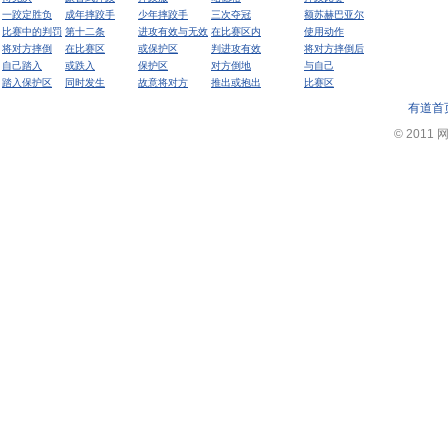
一跤定胜负
成年摔跤手
少年摔跤手
三次夺冠
额苏赫巴亚尔
比赛中的判罚
第十二条
进攻有效与无效
在比赛区内
使用动作
将对方摔倒
在比赛区
或保护区
判进攻有效
将对方摔倒后
自己踏入
或跌入
保护区
对方倒地
与自己
踏入保护区
同时发生
故意将对方
推出或抱出
比赛区
有道首
© 2011