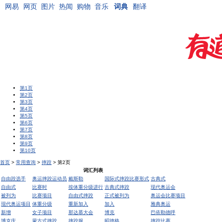
网易
网页
图片
热闻
购物
音乐
词典
翻译
第1页
第2页
第3页
第4页
第5页
第6页
第7页
第8页
第9页
第10页
首页
>
常用查询
>
摔跤
> 第2页
词汇列表
自由跤选手
奥运摔跤运动员
戴斯勒
国际式摔跤比赛形式
古典式
自由式
比赛时
按体重分级进行
古典式摔跤
现代奥运会
被列为
比赛项目
自由式摔跤
正式被列为
奥运会比赛项目
现代奥运项目
体重分级
重新加入
加入
雅典奥运
新增
女子项目
那达慕大会
博克
巴依勒德呼
博克庆
蒙古式摔跤
摔跤服
昭德格
摔跤比赛