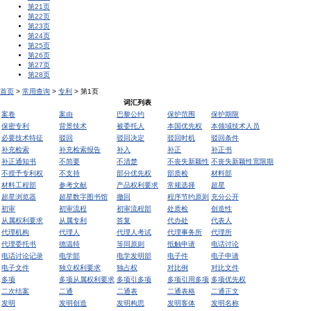
第21页
第22页
第23页
第24页
第25页
第26页
第27页
第28页
首页
>
常用查询
>
专利
> 第1页
词汇列表
案卷
案由
巴黎公约
保护范围
保护期限
保密专利
背景技术
被委托人
本国优先权
本领域技术人员
必要技术特征
驳回
驳回决定
驳回时机
驳回条件
补充检索
补充检索报告
补入
补正
补正书
补正通知书
不简要
不清楚
不丧失新颖性
不丧失新颖性宽限期
不授予专利权
不支持
部分优先权
部质检
材料部
材料工程部
参考文献
产品权利要求
常规选择
超星
超星浏览器
超星数字图书馆
撤回
程序节约原则
充分公开
初审
初审流程
初审流程部
处质检
创造性
从属权利要求
从属专利
答复
代办处
代表人
代理机构
代理人
代理人考试
代理事务所
代理所
代理委托书
德温特
等同原则
抵触申请
电话讨论
电话讨论记录
电学部
电学发明部
电子件
电子申请
电子文件
独立权利要求
独占权
对比例
对比文件
多项
多项从属权利要求
多项引多项
多项引用多项
多项优先权
二次结案
二通
二通表
二通表格
二通正文
发明
发明创造
发明构思
发明客体
发明名称