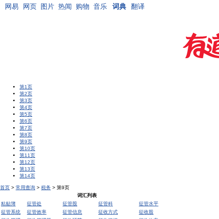
网易
网页
图片
热闻
购物
音乐
词典
翻译
第1页
第2页
第3页
第4页
第5页
第6页
第7页
第8页
第9页
第10页
第11页
第12页
第13页
第14页
首页
>
常用查询
>
税务
> 第9页
词汇列表
粘贴簿
征管处
征管股
征管科
征管水平
征管系统
征管效率
征管信息
征收方式
征收股