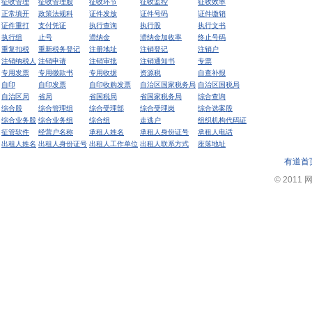
征收管理
征收管理股
征收环节
征收监控
征收效率
正常填开
政策法规科
证件发放
证件号码
证件缴销
证件重打
支付凭证
执行查询
执行股
执行文书
执行组
止号
滞纳金
滞纳金加收率
终止号码
重复扣税
重新税务登记
注册地址
注销登记
注销户
注销纳税人
注销申请
注销审批
注销通知书
专票
专用发票
专用缴款书
专用收据
资源税
自查补报
自印
自印发票
自印收购发票
自治区国家税务局
自治区国税局
自治区局
省局
省国税局
省国家税务局
综合查询
综合股
综合管理组
综合受理部
综合受理岗
综合选案股
综合业务股
综合业务组
综合组
走逃户
组织机构代码证
征管软件
经营户名称
承租人姓名
承租人身份证号
承租人电话
出租人姓名
出租人身份证号
出租人工作单位
出租人联系方式
座落地址
有道首
© 2011