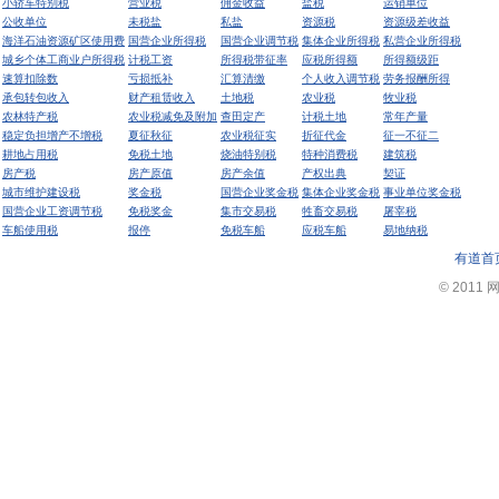
小轿车特别税
营业税
佣金收益
盐税
运销单位
公收单位
未税盐
私盐
资源税
资源级差收益
海洋石油资源矿区使用费
国营企业所得税
国营企业调节税
集体企业所得税
私营企业所得税
城乡个体工商业户所得税
计税工资
所得税带征率
应税所得额
所得额级距
速算扣除数
亏损抵补
汇算清缴
个人收入调节税
劳务报酬所得
承包转包收入
财产租赁收入
土地税
农业税
牧业税
农林特产税
农业税减免及附加
查田定产
计税土地
常年产量
稳定负担增产不增税
夏征秋征
农业税征实
折征代金
征一不征二
耕地占用税
免税土地
烧油特别税
特种消费税
建筑税
房产税
房产原值
房产余值
产权出典
契证
城市维护建设税
奖金税
国营企业奖金税
集体企业奖金税
事业单位奖金税
国营企业工资调节税
免税奖金
集市交易税
牲畜交易税
屠宰税
车船使用税
报停
免税车船
应税车船
易地纳税
有道首
© 2011