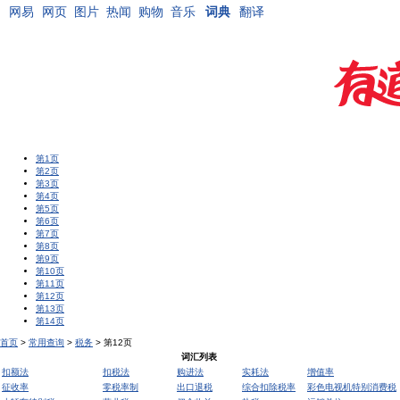
网易
网页
图片
热闻
购物
音乐
词典
翻译
第1页
第2页
第3页
第4页
第5页
第6页
第7页
第8页
第9页
第10页
第11页
第12页
第13页
第14页
首页
>
常用查询
>
税务
> 第12页
词汇列表
扣额法
扣税法
购进法
实耗法
增值率
征收率
零税率制
出口退税
综合扣除税率
彩色电视机特别消费税