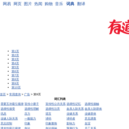
网易
网页
图片
热闻
购物
音乐
词典
翻译
第1页
第2页
第3页
第4页
第5页
第6页
第7页
第8页
第9页
第10页
首页
>
常用查询
>
广告
> 第9页
词汇列表
需要互补吸引规律
宣传小册子
宣传性公共关系
选择性记忆
选择性接触
选择性接受
选择性理解
选择性注意
血亲人际关系
血亲人际群体
讯息
压力
谣言
业缘关系
业缘群体
业缘人际关系
一般能力
译码
译码者
意见调查
意志控制
印象
印象整饰
影响力
友谊
诱发性吸引规律
舆论
舆论领袖
预测行为
员工关系