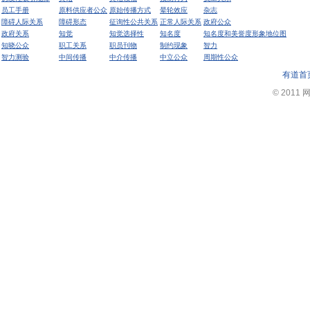
员工手册
原料供应者公众
原始传播方式
晕轮效应
杂志
障碍人际关系
障碍形态
征询性公共关系
正常人际关系
政府公众
政府关系
知觉
知觉选择性
知名度
知名度和美誉度形象地位图
知晓公众
职工关系
职员刊物
制约现象
智力
智力测验
中间传播
中介传播
中立公众
周期性公众
有道首
© 2011