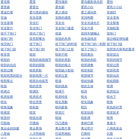
爱克斯
爱莲
爱玲珑杯
爱鸟摄影俱乐部
爱拍
爱普森
爱普生
爱色丽
爱死小白
爱死小小白
爱溢巴蜀
爱与美的感动
爱之感动
爱之感动奖
安德烈
安迪
安东尼奥
安静的感觉
安排构图
安全变焦
安全玻璃
安全灯
安全光
安全光滤光片
安全胶卷
安全胶片
安全快门
安全快门速度
安全片基
安稳程度
按不下快门
按动了快门
按放
按回车键确认
按快门
按快门时
按亮部曝光
按钮的布局
按色温情况
按沙姆定律拍摄
按完快门
按下快门
按下快门的时候
按下快门的一刹那
按下快门钮
按下快门前
按下快门时
按下快门之前
按下了快门
按照形式审美的要求
暗背景
暗部
暗部不暗
暗部测光
暗部层次
暗部的
暗部的画面细节
暗部的剪影
暗部的色阶
暗部的细节
暗部的信息
暗部的阴影
暗部的噪点
暗部调整
暗部过黑
暗部过曝
暗部剪影
暗部缺少影纹
暗部色阶
暗部死黑
暗部死黑的部分
暗部死黑一片
暗部位置
暗部细节
暗部信息
暗部噪点
暗部自动提亮
暗场
暗处拍摄
暗处阴影
暗袋
暗的背景
暗的线条
暗的主体
暗调
暗调点
暗调区
暗调子
暗房
暗房技法
暗房技师
暗房技术
暗房特技
暗光
暗光下
暗化
暗化背景
暗化系数
暗化现象
暗角
暗角现象
暗框架
暗码胶卷
暗区
暗色的衬景
暗视觉
暗室
暗室灯
暗室技师
暗室技术
暗室钟
暗线光谱
暗箱
暗影调
暗闸
凹面镜
凹透镜
凹凸透镜
奥林巴斯
奥索卡
奥运会的拍摄
奥运赛场
奥运图片展
奥运照片
八闽色友会
八星镜
八月照相馆
巴诺照相机
巴斯特
扒图
芭莎
拔得头筹
把持
把光圈
把焦点对准