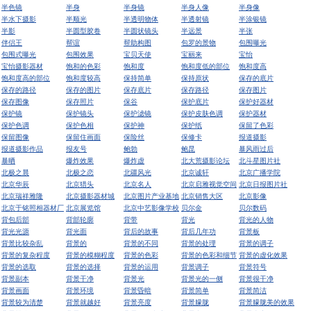
半色镜
半身
半身镜
半身人像
半身像
半水下摄影
半顺光
半透明物体
半透射镜
半涂银镜
半影
半圆型胶卷
半圆状镜头
半远景
半张
伴侣王
帮谊
帮助构图
包罗的景物
包围曝光
包围式曝光
包围效果
宝贝天使
宝丽来
宝怡
宝怡摄影器材
饱和的色彩
饱和度
饱和度低的部位
饱和度高
饱和度高的部位
饱和度较高
保持简单
保持原状
保存的底片
保存的路径
保存的图片
保存底片
保存路径
保存图片
保存图像
保存照片
保谷
保护底片
保护好器材
保护镜
保护镜头
保护滤镜
保护皮肤色调
保护器材
保护色调
保护色相
保护神
保护纸
保留了色彩
保留图像
保留住画面
保险丝
保修卡
报道摄影
报道摄影作品
报友号
鲍勃
鲍昆
暴风雨过后
暴晒
爆炸效果
爆炸虚
北大荒摄影论坛
北斗星图片社
北极之晨
北极之恋
北疆风光
北京诚轩
北京广播学院
北京华辰
北京猎头
北京名人
北京启雅视觉空间
北京日报图片社
北京瑞祥雅隆
北京摄影器材城
北京图片产业基地
北京销售大区
北京影像
北京于铭照相器材厂
北京展览馆
北京中艺影像学校
贝尔金
贝尔数码
背包后部
背部轮廓
背带
背光
背光的人物
背光光源
背光面
背后的故事
背后几年功
背景板
背景比较杂乱
背景的
背景的不同
背景的处理
背景的调子
背景的复杂程度
背景的模糊程度
背景的色彩
背景的色彩和细节
背景的虚化效果
背景的选取
背景的选择
背景的运用
背景调子
背景符号
背景副本
背景干净
背景光
背景光的一侧
背景很干净
背景画面
背景环境
背景昏暗
背景简单
背景简洁
背景较为清楚
背景就越好
背景亮度
背景朦胧
背景朦胧美的效果