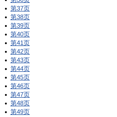
第37页
第38页
第39页
第40页
第41页
第42页
第43页
第44页
第45页
第46页
第47页
第48页
第49页