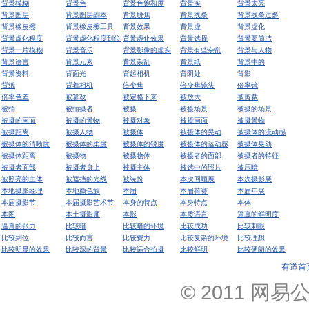
背景模糊
背景色
背景色饱和度
背景实
背景太亮
背景图层
背景图层副本
背景脱焦
背景线条
背景线条过多
背景橡皮擦
背景橡皮擦工具
背景效果
背景虚
背景虚化
背景虚化程度
背景虚化程度到位
背景虚化效果
背景选择
背景要简洁
背景一片模糊
背景音乐
背景影像的虚实
背景有些杂乱
背景与人物
背景语言
背景元素
背景杂乱
背景纸
背景中的
背景资料
背面光
背起相机
背阴处
背影
背纸
背着相机
倍变焦
倍变焦镜头
倍率镜
倍率色差
被篡改
被定格下来
被放大
被剪裁
被拍
被拍摄者
被摄
被摄场景
被摄的场景
被摄的画面
被摄的景物
被摄对象
被摄画面
被摄景物
被摄距离
被摄人物
被摄体
被摄体的晃动
被摄体的流动感
被摄体的清晰度
被摄体的柔度
被摄体的锐度
被摄体的运动感
被摄体晃动
被摄体距离
被摄物
被摄物体
被摄者的面部
被摄者的特征
被摄者面部
被摄者身上
被摄主体
被选中的照片
被压暗
被照亮的主体
被遮挡的光线
被装扮
本次回顾展
本次摄影展
本地摄影经理
本地颜色族
本届
本届荷赛
本届年展
本届摄影节
本届摄影艺术节
本身的特点
本身特点
本体
本图
本土摄影师
本影
本质语言
逼真的鲜明度
逼真的张力
比较暗
比较暗的环境
比较成功
比较刺眼
比较到位
比较而言
比较费力
比较复杂的环境
比较理想
比较明显的效果
比较深的背景
比较适合拍摄
比较鲜明
比较硬朗的效果
有道首
© 2011 网易