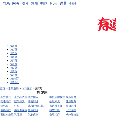
网易
网页
图片
热闻
购物
音乐
词典
翻译
第1页
第2页
第3页
第4页
第5页
第6页
第7页
第8页
第9页
第10页
第11页
首页
>
常用查询
>
内科医学
> 第9页
词汇列表
卒中单元
市中心医院
卒中病人
医疗管理模式
提高疗效
药物治疗
肢体康复
语言训练
心理康复
健康教育
查乳腺
任军
北京肿瘤医院
大内科主任
乳腺内科
内科治疗
临床专家组
普通门诊
特需门诊
天坛医院
乳腺专业组
乳腺癌
乳腺疾病
心理治疗
动静脉轨道