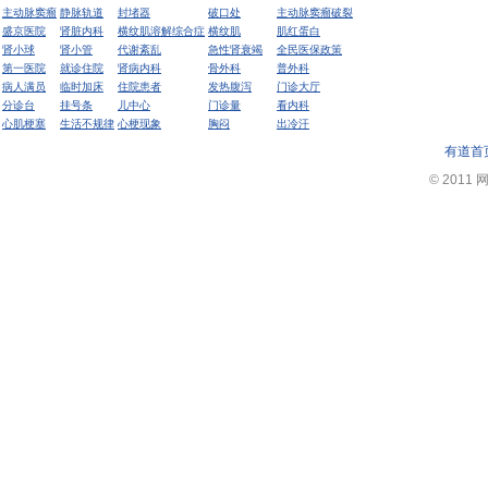
主动脉窦瘤
静脉轨道
封堵器
破口处
主动脉窦瘤破裂
盛京医院
肾脏内科
横纹肌溶解综合症
横纹肌
肌红蛋白
肾小球
肾小管
代谢紊乱
急性肾衰竭
全民医保政策
第一医院
就诊住院
肾病内科
骨外科
普外科
病人满员
临时加床
住院患者
发热腹泻
门诊大厅
分诊台
挂号条
儿中心
门诊量
看内科
心肌梗塞
生活不规律
心梗现象
胸闷
出冷汗
有道首
© 2011