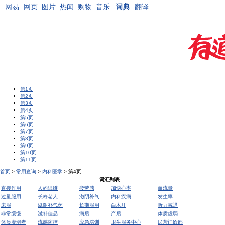
网易
网页
图片
热闻
购物
音乐
词典
翻译
第1页
第2页
第3页
第4页
第5页
第6页
第7页
第8页
第9页
第10页
第11页
首页
>
常用查询
>
内科医学
> 第4页
词汇列表
直接作用
人的思维
疲劳感
加快心率
血流量
过量服用
长寿老人
滋阴补气
内科疾病
发生率
未服
滋阴补气药
长期服用
白木耳
听力减退
非常缓慢
滋补佳品
病后
产后
体质虚弱
体质虚弱者
流感防控
应急培训
卫生服务中心
民营门诊部