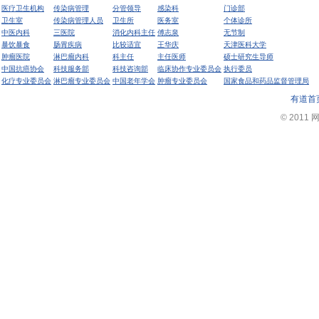
医疗卫生机构
传染病管理
分管领导
感染科
门诊部
卫生室
传染病管理人员
卫生所
医务室
个体诊所
中医内科
三医院
消化内科主任
傅志泉
无节制
暴饮暴食
肠胃疾病
比较适宜
王华庆
天津医科大学
肿瘤医院
淋巴瘤内科
科主任
主任医师
硕士研究生导师
中国抗癌协会
科技服务部
科技咨询部
临床协作专业委员会
执行委员
化疗专业委员会
淋巴瘤专业委员会
中国老年学会
肿瘤专业委员会
国家食品和药品监督管理局
有道首
© 2011