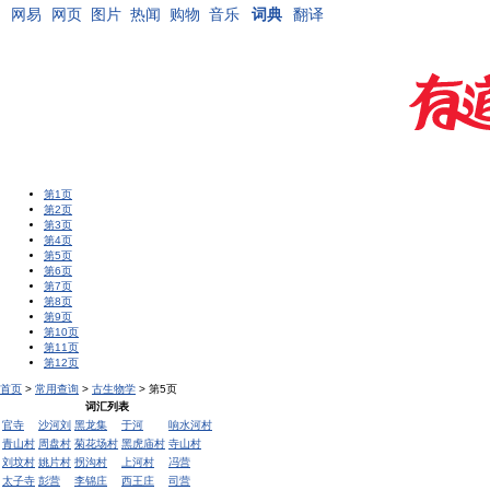
网易
网页
图片
热闻
购物
音乐
词典
翻译
第1页
第2页
第3页
第4页
第5页
第6页
第7页
第8页
第9页
第10页
第11页
第12页
首页
>
常用查询
>
古生物学
> 第5页
词汇列表
官寺
沙河刘
黑龙集
于河
响水河村
青山村
周盘村
菊花场村
黑虎庙村
寺山村
刘坟村
姚片村
拐沟村
上河村
冯营
太子寺
彭营
李锦庄
西王庄
司营