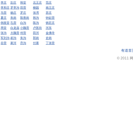
李庄
彭庄
韩堂
北王庄
范庄
李和庄
罗李沟
田营
柳园
南王庄
马营
杨庄
罗庄
张湾
苏庄
夏庄
朱岗
陈善岗
韩沟
钟起营
倒座堂
孔营
白沟
陈沟
铁匠庄
周堂
白龙庙
小魏营
卢医街
河东
张沟
大魏营
何营
田河
金佛寺
军刘沟
郝沟
朱沟
郭岗
史岗
谷营
家河
乔沟
付寨
丁张营
有道首
© 2011