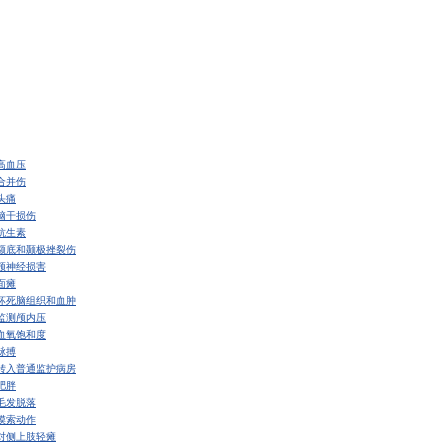
高血压
合并伤
头痛
脑干损伤
抗生素
额底和颞极挫裂伤
颅神经损害
面瘫
坏死脑组织和血肿
监测颅内压
血氧饱和度
脉搏
转入普通监护病房
肥胖
毛发脱落
摸索动作
对侧上肢轻瘫