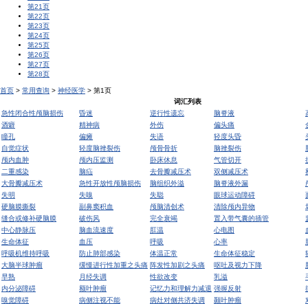
第21页
第22页
第23页
第24页
第25页
第26页
第27页
第28页
首页
>
常用查询
>
神经医学
> 第1页
词汇列表
急性闭合性颅脑损伤
昏迷
逆行性遗忘
脑脊液
酒癖
精神病
外伤
偏头痛
瞳孔
偏瘫
失语
轻度头昏
自觉症状
轻度脑挫裂伤
颅骨骨折
脑挫裂伤
颅内血肿
颅内压监测
卧床休息
气管切开
二重感染
脑疝
去骨瓣减压术
双侧减压术
大骨瓣减压术
急性开放性颅脑损伤
脑组织外溢
脑脊液外漏
失明
失嗅
失聪
眼球运动障碍
硬脑膜撕裂
副鼻窦积血
颅脑清创术
清除颅内异物
缝合或修补硬脑膜
破伤风
完全衰竭
置入带气囊的插管
中心静脉压
脑血流速度
肛温
心电图
生命体征
血压
呼吸
心率
呼吸机维持呼吸
防止肺部感染
体温正常
生命体征稳定
大脑半球肿瘤
缓慢进行性加重之头痛
阵发性加剧之头痛
呕吐及视力下降
早熟
月经失调
性欲改变
乳溢
内分泌障碍
额叶肿瘤
记忆力和理解力减退
强握反射
嗅觉障碍
病侧注视不能
病灶对侧共济失调
颞叶肿瘤