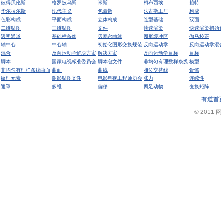
彼得贝伦斯
格罗披乌斯
米斯
柯布西埃
赖特
华尔拉尔斯
现代主义
包豪斯
法古斯工厂
构成
色彩构成
平面构成
立体构成
造型基础
双面
二维贴图
三维贴图
文件
快速渲染
快速渲染初始
透明通道
基础样条线
贝塞尔曲线
图形缓冲区
伽马校正
轴中心
中心轴
初始化图形交换规范
反向运动学
反向运动学混
混合
反向运动学解决方案
解决方案
反向运动学目标
目标
脚本
国家电视标准委员会
脚本包文件
非均匀有理数样条线
模型
非均匀有理样条线曲面
曲面
曲线
相位交替线
骨骼
纹理元素
阴影贴图文件
电影电视工程师协会
张力
连续性
遮罩
多维
偏移
两足动物
变换矩阵
有道首
© 2011