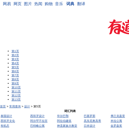
网易
网页
图片
热闻
购物
音乐
词典
翻译
第1页
第2页
第3页
第4页
第5页
第6页
第7页
第8页
第9页
第10页
第11页
第12页
第13页
首页
>
常用查询
>
设计
> 第5页
词汇列表
泰国设计
西班牙设计
毕尔巴鄂
巴塞罗那
弗兰克盖里
西班牙文化
阿尔罕不拉宫
阿拉伯建筑
高东尼奥高蒂
米拉公寓
有机态
巴特略公寓
神圣家族大教堂
日本设计
金罗盘奖