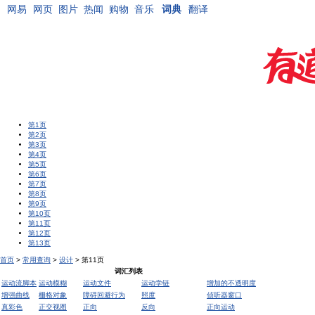
网易
网页
图片
热闻
购物
音乐
词典
翻译
第1页
第2页
第3页
第4页
第5页
第6页
第7页
第8页
第9页
第10页
第11页
第12页
第13页
首页
>
常用查询
>
设计
> 第11页
词汇列表
运动流脚本
运动模糊
运动文件
运动学链
增加的不透明度
增强曲线
栅格对象
障碍回避行为
照度
侦听器窗口
真彩色
正交视图
正向
反向
正向运动