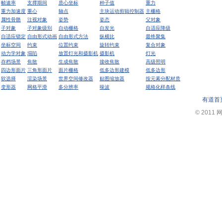
帧速率
支撑期间
质心坐标
种子值
重力
重力加速度
重心
轴点
主块运动剪辑控制器
主栅格
属性骨骼
注视对象
姿势
姿态
父对象
子对象
子对象级别
自动栅格
自发光
自适应降级
自适应锁定
自由形式动画
自由形式方法
纵横比
最终聚集
坐标空间
约束
位置约束
旋转约束
复合对象
动力学对象
塌陷
放置灯光和摄影机
摄影机
灯光
存档场景
焦散
生成焦散
接收焦散
高级照明
四边形面片
三角形面片
面片栅格
低多边形建模
低多边形
软选择
渲染场景
世界空间修改器
贴图缩放器
按元素分配材质
变形器
网格平滑
多分辨率
噪波
规格化样条线
有道首
© 2011