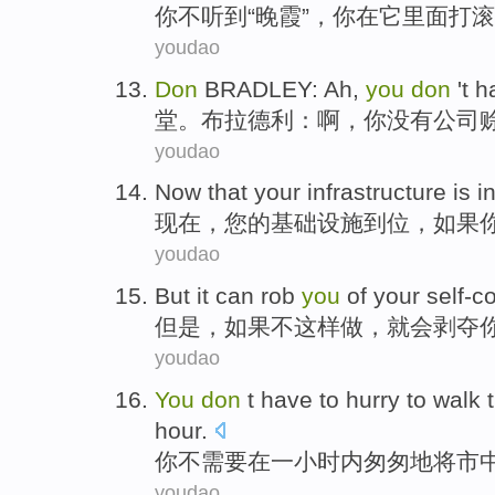
你
不
听到
“
晚霞
”，你
在
它
里面打滚
youdao
Don
BRADLEY
:
Ah
,
you
don
't 
堂
。布拉德利：
啊
，
你
没有
公司
youdao
Now
that
your
infrastructure
is i
现在
，
您
的
基础设施
到位
，
如果
youdao
But
it
can
rob
you
of
your
self-c
但是
，
如果
不
这样
做
，
就
会
剥夺
youdao
You
don
t
have to
hurry
to
walk
t
hour
.
你
不
需要
在
一
小时内
匆匆
地将
市
youdao