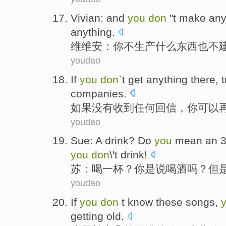
Vivian
: and
you
don
"t
make
any
anything.
维维安
：
你
不
生产
什么
东西
也
不
youdao
If
you
don
`t
get
anything
there,
t
companies
.
如果
没有
收到
任何
回信，
你可以
youdao
Sue
: A
drink
? Do
you
mean
an 3
you
don
\'t drink!
苏
：
喝
一杯？
你
是说
喝酒
吗？
但
youdao
If
you
don
t
know
these
songs
,
getting old
.