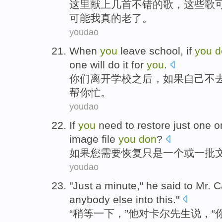
这里献上几首不错的
歌
，
这些
歌
可能
我
真的老了。
youdao
When
you
leave
school
,
if
you
d
one
will
do it for
you
.
你们
离开
学校之后
，
如果
自己
不
帮
你
忙。
youdao
If
you
need to
restore
just
one
o
image
file
you
don
?
如果
您
需要
恢复
只是
一
个
或
一
批
youdao
"
Just a minute
,"
he
said
to
Mr.
C
anybody else
into this."
“
稍
等一下，”
他
对
卡尔
先生
说
，“