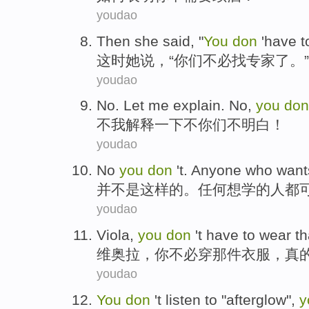
youdao
Then
she
said
, "
You
don
'have t
这时
她
说
，“
你们
不必
找
专家
了。”
youdao
No
. Let
me
explain
. No,
you
don
不
我
解释一下
不
你们
不
明白
！
youdao
No
you
don
't.
Anyone
who
want
并不是
这样的。
任何
想学
的
人
都
youdao
Viola
,
you
don
't have to
wear
th
维奥拉
，
你
不必
穿
那
件衣服
，
真
youdao
You
don
't
listen
to "
afterglow
",
y