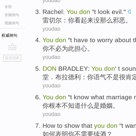
youdao
全部
Rachel
:
You
don
"
t
look
evil."
音频例句
雷切尔
：
你
看起来
没那么邪恶
。
视频例句
youdao
权威例句
You
don
"t have
to worry
about t
你
不必
为此
担心。
go
youdao
返回词典
top
DON
BRADLEY
:
You
don
' t sou
堂
．布拉德利：
你
语气不是很肯
youdao
You
don
"
t
know
what
marriage
你
根本
不
知道
什么是
婚姻
。
youdao
How to
show that
you
don
"t
wan
如何
表明
你
不
需要续
酒
？