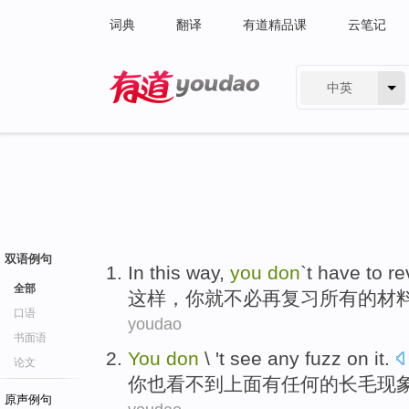
词典
翻译
有道精品课
云笔记
中英
有道 - 网易旗下搜索
双语例句
In this way
,
you
don
`t have to
re
全部
这样
，
你
就
不必
再
复习
所有
的
材
口语
youdao
书面语
You
don
\ 't see
any
fuzz
on it.
论文
你
也看不到
上面
有任何
的
长毛现
原声例句