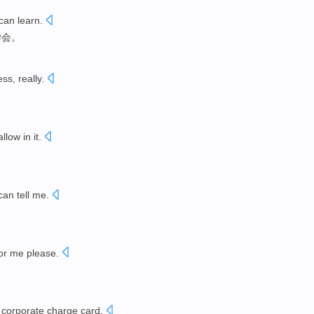
can
learn
.
学会
。
ess
,
really
.
allow
in
it
.
can
tell me
.
or
me
please
.
。
a
corporate
charge
card.