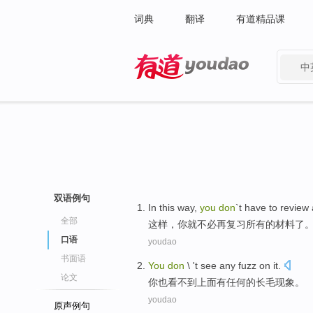
词典
翻译
有道精品课
中
有道 - 网易旗下搜索
双语例句
In this way
,
you
don
`t have to
review
全部
这样
，
你
就
不必
再
复习
所有
的
材料
了
口语
youdao
书面语
You
don
\ 't see
any
fuzz
on it.
论文
你
也看不到
上面
有任何
的
长毛现象
。
youdao
原声例句