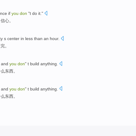
ence
if
you
don
"t
do
it."
自信心
。
ty s
center
in
less than
an
hour
.
走完
。
and
you
don
" t
build
anything.
什么东西。
and
you
don
" t
build
anything.
什么东西。