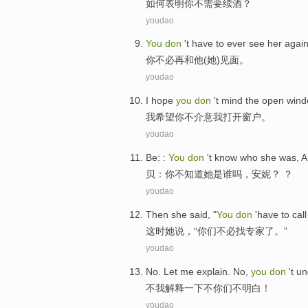
如何
表明
你
不
需要续
酒
？
youdao
You
don
't have
to ever see
her
again
你
不必
再和他(
她
)见面。
youdao
I
hope
you
don
'
t mind
the open
wind
我
希望
你
不
介意
我
打开
窗户
。
youdao
Be
: :
You
don
'
t know
who
she
was
,
A
贝
：
你
不
知道
她
是
谁
吗，
安妮
？ ？
youdao
Then
she
said
, "
You
don
'have to
call
这时
她
说
，“
你们
不必
找
专家
了。”
youdao
No
. Let
me
explain
. No,
you
don
'
t u
不
我
解释一下
不
你们
不
明白
！
youdao