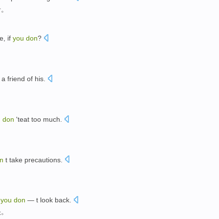
卡。
ce
,
if
you
don
?
？
 a
friend
of
his.
。
u
don
'
teat
too much
.
。
n
t take precautions
.
d
you
don
— t look back.
头。