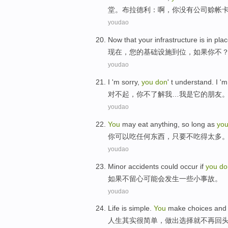
堂
。布拉德利：
啊
，
你
没有
公司赊帐
youdao
Now
that
your
infrastructure
is in pla
现在
，
您
的
基础设施
到位
，
如果
你
不
youdao
I 'm
sorry
,
you
don
' t
understand
.
I
'm
对不起
，
你
不
了解
我
…我是它
的
朋友
youdao
You
may
eat
anything
,
so long as
yo
你
可以
吃
任何东西
，
只要
不
吃
得
太多
youdao
Minor
accidents
could
occur
if
you
do
如果
不
留心
可能
会发生
一些小
事故
。
youdao
Life
is simple
.
You
make
choices
an
人生
其实
很
简单，
做出
选择
就
不再回