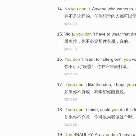
No
you
don
't.
Anyone
who
wants
to,
并不是
这样的。
任何
想学
的
人
都
可以
youdao
Viola
,
you
don
't have to
wear
that
dr
维奥拉
，
你
不必
穿
那
件衣服
，
真的
。
youdao
You
don
't
listen
to "
afterglow
",
you
w
你
不
听到
“
晚霞
”，你
在
它
里面打滚
。
youdao
If
you
don
't like the idea
,
I
hope
you
如果
你
不
赞成
，
我
希望
你
能
直说
。
youdao
If
you
don
. t mind
,
could
you
do
this
f
如果
你
不
介意
，你
可以
为
我
做
这个
吗
youdao
Don
BRADLEY
:
Ah
,
you
don
't have 