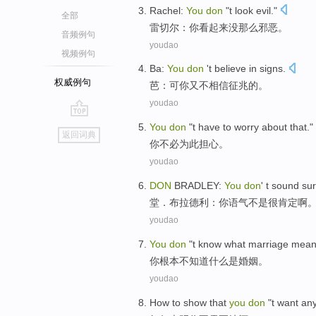
Rachel
:
You
don
"
t
look
evil."
全部
雷切尔
：
你
看起来
没那么邪恶
。
音频例句
youdao
视频例句
Ba
:
You
don
't
believe in
signs
.
权威例句
芭
：可
你
又不
相信
征兆
的。
youdao
go
You
don
"t have
to worry
about that."
返回词典
top
你
不必
为此
担心。
youdao
DON
BRADLEY
:
You
don
' t sound
su
堂
．布拉德利：
你
语气不是很肯定啊
youdao
You
don
"
t
know
what
marriage mea
你
根本
不
知道
什么是
婚姻
。
youdao
How to
show that
you
don
"t
want
an