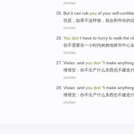
youdao
But
it
can
rob
you
of
your
self-confid
但是
，
如果
不
这样
做
，
就
会
剥夺
你
的
youdao
You
don
t
have to
hurry
to
walk
the ci
你
不
需要
在
一
小时内
匆匆
地将
市中心
youdao
Vivian
: and
you
don
"t
make
anything
维维安
：
你
不
生产
什么
东西
也
不
建造
youdao
Vivian
: and
you
don
"t
make
anything
维维安
：
你
不
生产
什么
东西
也
不
建造
youdao