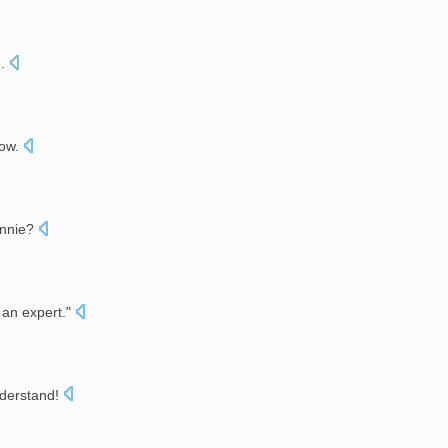
.
ow
.
nnie
?
an expert
."
nderstand
!