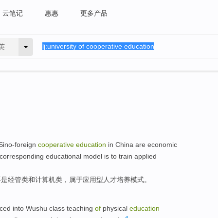
云笔记
惠惠
更多产品
英
Sino-foreign
cooperative
education
in
China
are
economic
 corresponding
educational
model
is to
train applied
要
是
经管类
和
计算机
类，属于
应用型
人才
培养
模式
。
ced into
Wushu
class
teaching
of
physical
education