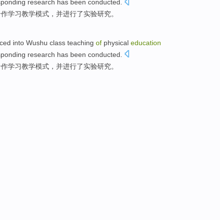
sponding
research
has been conducted
.
合作
学习
教学
模式
，
并
进行
了实验
研究
。
ced into
Wushu
class
teaching
of
physical
education
sponding
research
has been conducted
.
合作
学习
教学
模式
，
并
进行
了实验
研究
。