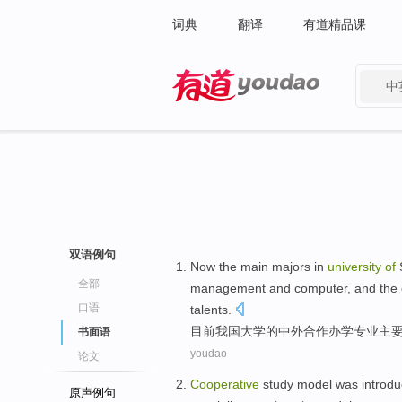
词典
翻译
有道精品课
中
有道 - 网易旗下搜索
双语例句
Now the
main
majors
in
university
of
全部
management
and
computer
, and the
口语
talents
.
目前
我国
大学
的
中外
合作
办学
专业
主
书面语
youdao
论文
Cooperative
study
model
was introdu
原声例句