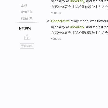
speciality
at
university
,
and
the corre
全部
在
高校
体育
专业
武术普修
教学
中
引入
音频例句
youdao
视频例句
Cooperative
study
model
was introdu
speciality
at
university
,
and
the corre
权威例句
在
高校
体育
专业
武术普修
教学
中
引入
youdao
go
返回词典
top