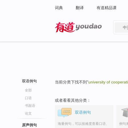
词典
翻译
有道精品课
中
有道 - 网易旗下搜索
双语例句
当前分类下找不到"
university of cooperat
全部
口语
或者看看其他分类：
书面语
双语例句
论文
海量例句，可以按难度查看口语、
例句
原声例句