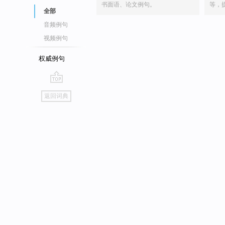
书面语、论文例句。
等，
全部
音频例句
视频例句
权威例句
go
返回词典
top