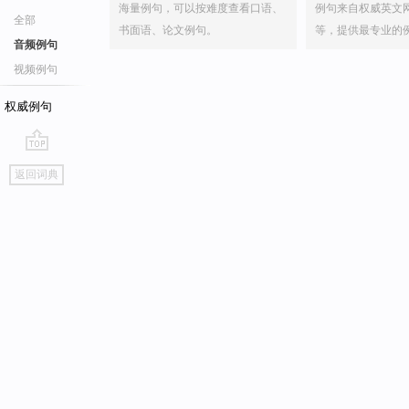
海量例句，可以按难度查看口语、
例句来自权威英文
全部
书面语、论文例句。
等，提供最专业的
音频例句
视频例句
权威例句
go
返回词典
top