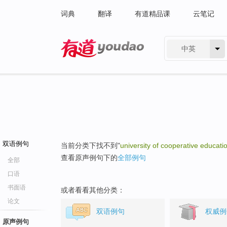
词典
翻译
有道精品课
云笔记
中英
有道 - 网易旗下搜索
双语例句
当前分类下找不到"
university of cooperative educati
查看原声例句下的
全部例句
全部
口语
书面语
或者看看其他分类：
论文
双语例句
权威例
原声例句