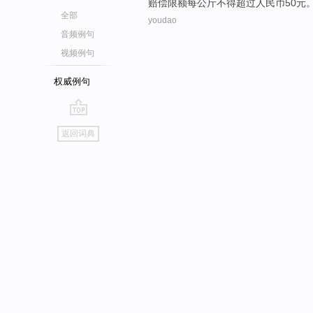
赔偿
限额
每
公斤
不得
超过
人民币
50
元
全部
youdao
音频例句
视频例句
权威例句
go
返回词典
top