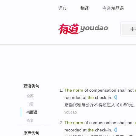
词典
翻译
有道精品课
中
有道 - 网易旗下搜索
双语例句
The
norm
of
compensation
shall not
全部
recorded at
the
check-in
.
口语
赔偿
限额
每
公斤
不得
超过
人民币
50
元
书面语
youdao
论文
The
norm
of
compensation
shall not
recorded at
the
check-in
.
原声例句