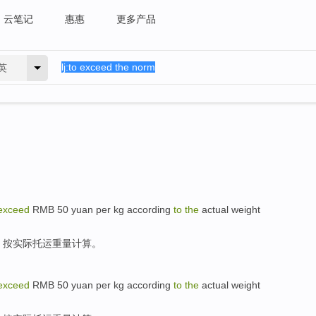
云笔记
惠惠
更多产品
英
exceed
RMB
50
yuan
per
kg
according
to
the
actual
weight
。
按
实际
托运
重量
计算
。
exceed
RMB
50
yuan
per
kg
according
to
the
actual
weight