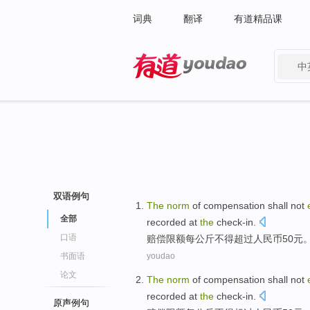
词典
翻译
有道精品课
中
有道 - 网易旗下搜索
双语例句
The
norm
of
compensation
shall not
全部
recorded at
the
check-in
.
口语
赔偿
限额
每
公斤
不得
超过
人民币
50
元
书面语
youdao
论文
The
norm
of
compensation
shall not
recorded at
the
check-in
.
原声例句