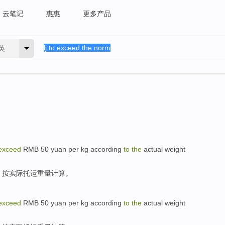
云笔记
惠惠
更多产品
英
exceed
RMB
50
yuan
per
kg
according
to
the
actual
weight
。
按
实际
托运
重量
计算
。
exceed
RMB
50
yuan
per
kg
according
to
the
actual
weight