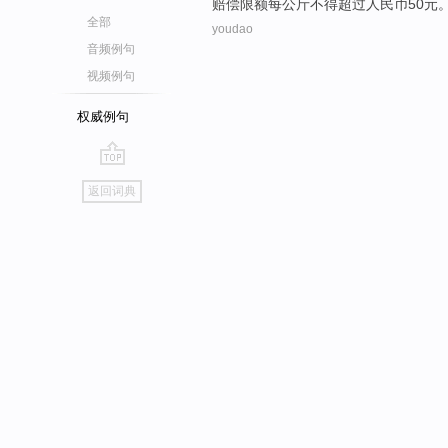
赔偿
限额
每
公斤
不得
超过
人民币
50
元
全部
youdao
音频例句
视频例句
权威例句
go
返回词典
top