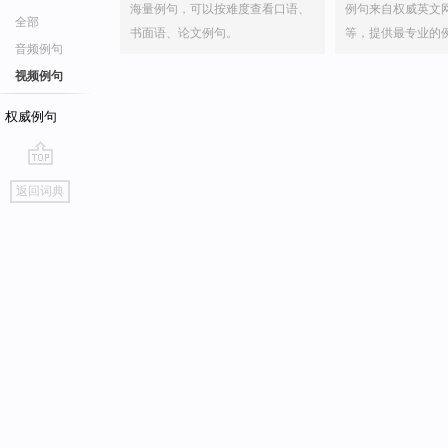
海量例句，可以按难度查看口语、
例句来自权威英文
全部
书面语、论文例句。
等，提供最专业的
音频例句
视频例句
权威例句
go
返回词典
top