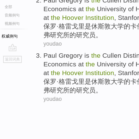
Paul
Gregory
is
the
Cullen
Disti
全部
Economics at
the
University
of
音频例句
at
the
Hoover
Institution
,
Stanfo
视频例句
保罗
·
格雷
戈里
是
休斯敦
大学
的
卡
弗
研究所
的
研究员
。
权威例句
youdao
Paul
Gregory
is
the
Cullen
Disti
go
返回词典
top
Economics at
the
University
of
at
the
Hoover
Institution
,
Stanfo
保罗
·
格雷
戈里
是
休斯敦
大学
的
卡
弗
研究所
的
研究员
。
youdao