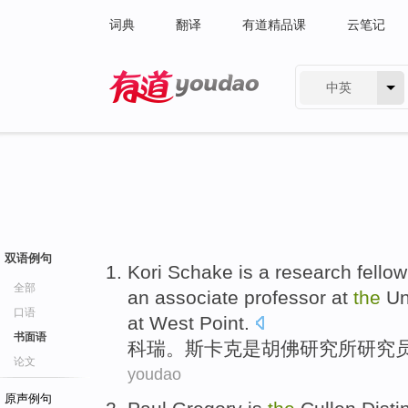
词典
翻译
有道精品课
云笔记
中英
有道 - 网易旗下搜索
双语例句
Kori
Schake
is
a
research
fellow
全部
an
associate
professor at
the
Un
口语
at West Point.
书面语
科瑞。斯卡克
是
胡佛
研究所
研究
论文
youdao
原声例句